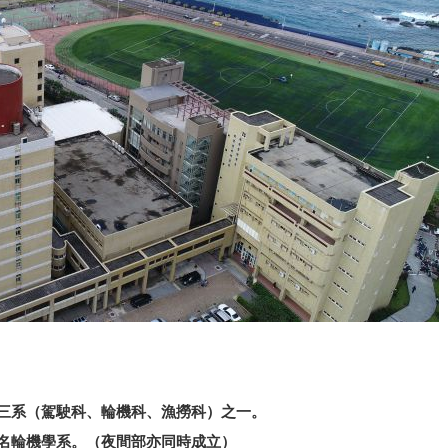
校三系（駕駛科、輪機科、漁撈科）之一。
改名輪機學系。（夜間部亦同時成立）