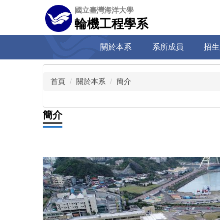
跳
國立臺灣海洋大學
到
輪機工程學系
主
要
關於本系
系所成員
招生
內
容
區
首頁
關於本系
簡介
簡介