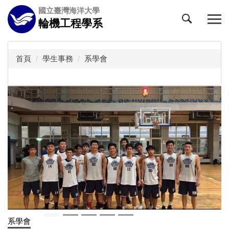
跳
國立臺灣海洋大學
到
輪機工程學系
主
要
內
首頁
學生事務
系學會
容
區
系學會