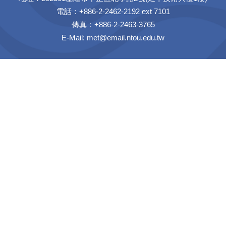
電話：+886-2-2462-2192 ext 7101
傳真：+886-2-2463-3765
E-Mail:
met@email.ntou.edu.tw