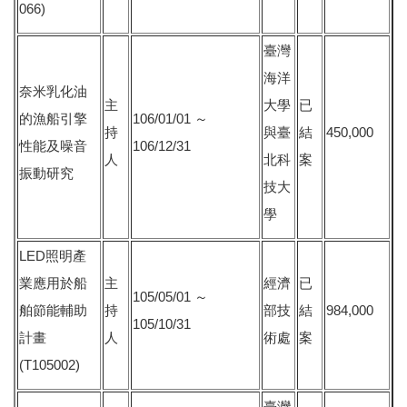
066)
臺灣
海洋
奈米乳化油
主
大學
已
的漁船引擎
106/01/01 ～
持
與臺
結
450,000
性能及噪音
106/12/31
人
北科
案
振動研究
技大
學
LED照明產
業應用於船
主
經濟
已
105/05/01 ～
舶節能輔助
持
部技
結
984,000
105/10/31
計畫
人
術處
案
(T105002)
臺灣