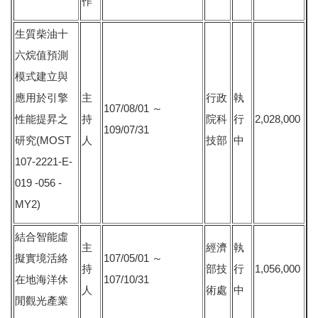
作
生質柴油十
六烷值預測
模式建立與
應用於引擎
主
行政
執
107/08/01 ～
性能提昇之
持
院科
行
2,028,000
109/07/31
研究(MOST
人
技部
中
107-2221-E-
019 -056 -
MY2)
結合智能虛
主
經濟
執
擬實境活絡
107/05/01 ～
持
部技
行
1,056,000
在地海洋休
107/10/31
人
術處
中
閒觀光產業