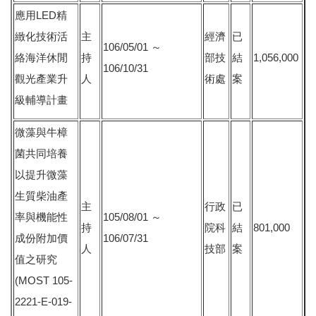
應用LED精
緻化技術活
主
經濟
已
106/05/01 ～
絡海洋休閒
持
部技
結
1,056,000
106/10/31
觀光產業升
人
術處
案
級輔導計畫
微藻與牛樟
菌共同培養
以提升微藻
生質柴油產
主
行政
已
率與機能性
105/08/01 ～
持
院科
結
801,000
成份附加價
106/07/31
人
技部
案
值之研究
(MOST 105-
2221-E-019-