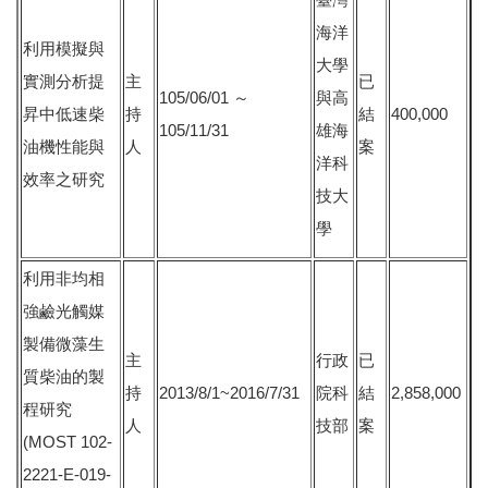
海洋
利用模擬與
大學
實測分析提
主
已
105/06/01 ～
與高
昇中低速柴
持
結
400,000
105/11/31
雄海
油機性能與
人
案
洋科
效率之研究
技大
學
利用非均相
強鹼光觸媒
製備微藻生
主
行政
已
質柴油的製
持
2013/8/1~2016/7/31
院科
結
2,858,000
程研究
人
技部
案
(MOST 102-
2221-E-019-