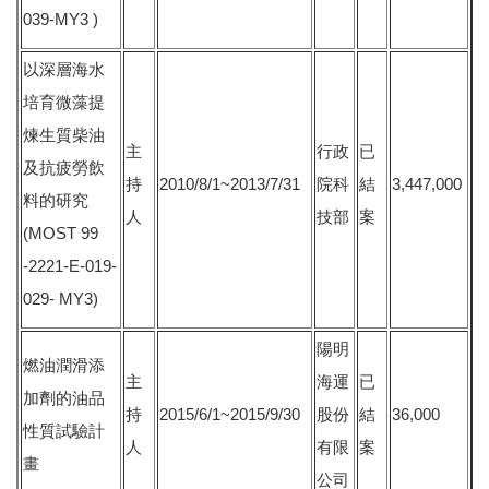
039-MY3 )
以深層海水
培育微藻提
煉生質柴油
主
行政
已
及抗疲勞飲
持
2010/8/1~2013/7/31
院科
結
3,447,000
料的研究
人
技部
案
(MOST 99
-2221-E-019-
029- MY3)
陽明
燃油潤滑添
主
海運
已
加劑的油品
持
2015/6/1~2015/9/30
股份
結
36,000
性質試驗計
人
有限
案
畫
公司