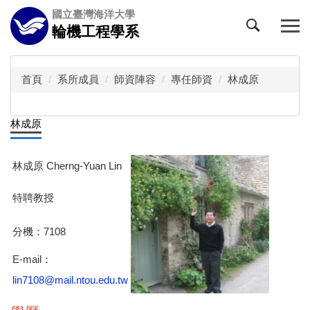
跳
國立臺灣海洋大學
到
輪機工程學系
主
要
內
首頁
系所成員
師資陣容
專任師資
林成原
容
區
林成原
林成原 Cherng-Yuan Lin
特聘教授
分機：7108
E-mail：
lin7108@mail.ntou.edu.tw