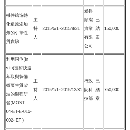
愛得
機件鑄造轉
主
順潔
已
化還原添加
持
2015/5/1~2015/8/31
實業
結
150,000
劑的引擎性
人
有限
案
質實驗
公司
利用同位(in
situ)技術快速
萃取與製備
主
行政
已
微藻生質柴
持
2015/1/1~2015/12/31
院科
結
750,000
油的製程研
人
技部
案
發(MOST
04-ET-E-019-
002- ET )