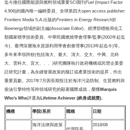
迄今擔任國際能源與燃料領域重要SCI期刊
Fuel
(Impact Factor
4.908)的國內唯一編輯委員、全球第四大open access publisher:
Frontiers Media S.A.出版的
Frontiers in Energy Research
於
Bioenergy領域的副主編(Associate Editor)、經濟部標檢局化工
類國家標準技術委員、中華民國燃燒學會理事/監事(2002年起迄
今)、臺灣深層海水資源利用學會創會理事(2013年起迄今)等。
多年來率領跨校(包括海大、臺大、清大、交大、中興、北科
大、雲科大、宜大、、、)研究團隊執行政府機構或民營企業委
託研究計畫，為永續發展政策的擬訂或產業技術的提昇，作出
重要貢獻。2017年7月因長期投注於海洋污染防制、生質燃料與
柴油引擎特性等跨領域研究的顯著國際成就，榮獲
Marquis
Who’s Who
評選為
Lifetime Achiever
(
終身成就獎
)
。
機構
學院/系所
職稱
日期
海洋法律與政策
2018/08
代理院長