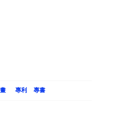
畫
專利
專書