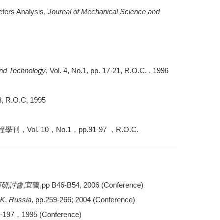
ters Analysis,
Journal of Mechanical Science and
and Technology
, Vol. 4, No.1, pp. 17-21, R.O.C. , 1996
68, R.O.C, 1995
 10，No.1，pp.91-97 ，R.O.C.
術研討會
,宜蘭,pp B46-B54, 2006 (Conference)
OK
,
Russia
, pp.259-266; 2004 (Conference)
97，1995 (Conference)