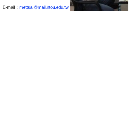
E-mail：
mettsai@mail.ntou.edu.tw