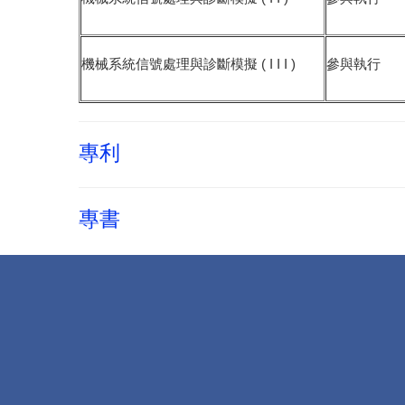
機械系統信號處理與診斷模擬 ( I I I )
參與執行
專利
專書