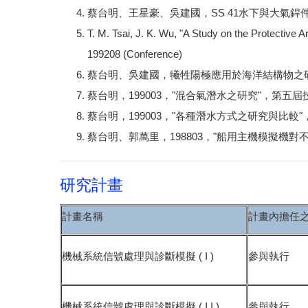
蔡台明、王星豪、吳建國，SS 41水下與大氣銲
T. M. Tsai, J. K. Wu, "A Study on the Protective A
199208 (Conference)
蔡台明、吳建國，犧牲陽極應用於海洋結構物之
蔡台明，199003，"混合氣潛水之研究"，第五屆技職
蔡台明，199003，"各種潛水方式之研究與比較"，
蔡台明、郭萬里，198803，"船用主機模擬機對不
研究計畫
計畫名稱
計畫內擔任
機械系統信號處理與診斷模擬 ( I )
參與執行
機械系統信號處理與診斷模擬 ( I I )
參與執行