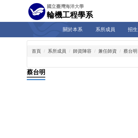
跳
國立臺灣海洋大學
到
輪機工程學系
主
要
關於本系
系所成員
招生
內
容
區
首頁
系所成員
師資陣容
兼任師資
蔡台明
蔡台明